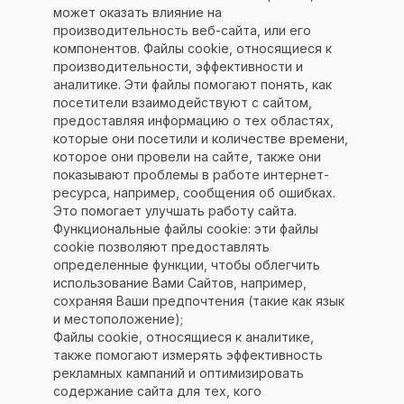
может оказать влияние на
производительность веб-сайта, или его
Cоцсети:
О компании
компонентов. Файлы cookie, относящиеся к
производительности, эффективности и
Вконтакте
Услуги
аналитике. Эти файлы помогают понять, как
посетители взаимодействуют с сайтом,
Youtube
Магазин
предоставляя информацию о тех областях,
которые они посетили и количестве времени,
Telegram
Портфолио
которое они провели на сайте, также они
показывают проблемы в работе интернет-
Одноклассники
Блог
ресурса, например, сообщения об ошибках.
Это помогает улучшать работу сайта.
Платежные системы
Функциональные файлы cookie: эти файлы
cookie позволяют предоставлять
определенные функции, чтобы облегчить
использование Вами Сайтов, например,
сохраняя Ваши предпочтения (такие как язык
и местоположение);
Файлы cookie, относящиеся к аналитике,
также помогают измерять эффективность
рекламных кампаний и оптимизировать
содержание сайта для тех, кого