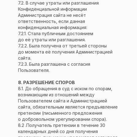
7.2. В случае утраты или разглашения
Конфиденциальной информации
Администрация сайта не несёт
ответственность, если данная
конфиденциальная информация:
7.2.1. Стала публичным достоянием
до её утраты или разглашения.
7.2.2. Была получена от третьей стороны
до момента её получения Администрацией
сайта.
7.2.3. Была разглашена с согласия
Пользователя.
8. РАЗРЕШЕНИЕ СПОРОВ
8.1. До обращения в суд с иском по спорам,
ИНН: 660406057179
возникающим из отношений между
ОГРН ИП: 310660406200010
Пользователем сайта и Администрацией
сайта, обязательным является предъявление
© 2011 | Все права защищены
претензии (письменного предложения
о добровольном урегулировании спора).
Курс:
8.2 .Получатель претензии в течение 30
календарных дней со дня получения
Программа