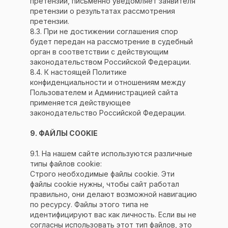
претензии, письменно уведомляет заявителя
претензии о результатах рассмотрения
Автор курса
претензии.
8.3. При не достижении соглашения спор
Тарифы
будет передан на рассмотрение в судебный
орган в соответствии с действующим
Самостоятельно
законодательством Российской Федерации.
8.4. К настоящей Политике
Другие курсы:
конфиденциальности и отношениям между
Пользователем и Администрацией сайта
Интернет-маркетолог
применяется действующее
законодательство Российской Федерации.
Контекстная реклама Яндекс.Директ
9. ФАЙЛЫ COOKIE
Email-маркетинг и аналитика
9.1. На нашем сайте используются различные
Документы:
типы файлов cookie:
Строго необходимые файлы cookie. Эти
Политика конфиденциальности
файлы cookie нужны, чтобы сайт работал
правильно, они делают возможной навигацию
Согласие на обработку персональных
по ресурсу. Файлы этого типа не
данных
идентифицируют вас как личность. Если вы не
согласны использовать этот тип файлов, это